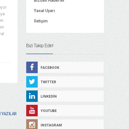
Bizden Haberler
ıyor.
Yasal Uyarı
aya
en
İletişim
nin
yal
Bizi Takip Edin!
FACEBOOK
TWITTER
LINKEDIN
YOUTUBE
 YAZILAR
INSTAGRAM