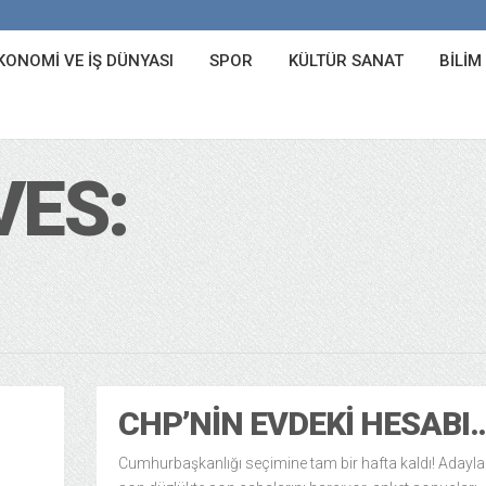
KONOMI VE İŞ DÜNYASI
SPOR
KÜLTÜR SANAT
BILIM
VES:
CHP’NIN EVDEKI HESABI
Cumhurbaşkanlığı seçimine tam bir hafta kaldı! Adaylar