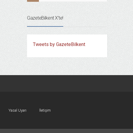
GazeteBilkent X’te!
Tweets by GazeteBilkent
Yasal Uyarı
İletişim