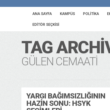
ANA SAYFA
KAMPÜS
POLITIKA
E
EDITÖR SEÇKISI
TAG ARCHI
GÜLEN CEMAATI
YARGI BAĞIMSIZLIĞININ
HAZIN SONU: HSYK