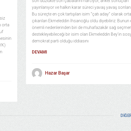
son düzlükte son çabalarını harcıyor, anket sonuçları
yayınlanıyor ve halkın karar süreci yavaş yavaş sonlan
Bu süreçte en çok tartışılan isim “çatı aday” olarak ort
siz
çıkarılan Ekmeleddin İhsanoğlu oldu diyebiliriz. Bunun 
n orta
önemli nedenlerinden biri de muhafazakâr sağ seçme
uf
destekleyebileceği bir isim olan Ekmeleddin Bey’in sos
mesinin
demokrat parti olduğu iddiasını
YK)
in
DEVAMI
Hazar Başar
DİĞER