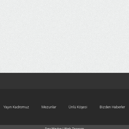
Yayın Kadromuz
Mezunlar
Ünlü Köşesi
Bizden Haberler
Dex Medya |
Web Tasarım