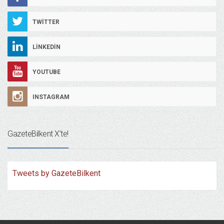
TWITTER
LINKEDIN
YOUTUBE
INSTAGRAM
GazeteBilkent X’te!
Tweets by GazeteBilkent