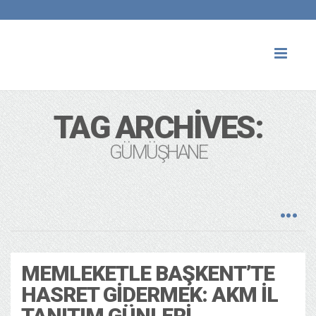
Toggl
naviga
TAG ARCHIVES:
GÜMÜŞHANE
MEMLEKETLE BAŞKENT’TE
HASRET GIDERMEK: AKM İL
TANITIM GÜNLERI