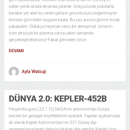
satan yerde arada ekranda çıkarlar. Gökyüzünde yıldızlarla
beraber yer alan bu renkli ışıkların görüntüsünü beğenmeyen
kimseyi görmedim bugüne kadar. Bu yaz aurora görme fırsatı
yakaladım. Oldukça heyecan verici bir deneyimdi. Umarım
sizin de böyle bir planınız varsa yakın zamanda
gerçekleştirebilirsiniz! Fakat gitmeden önce
DEVAMI
Ayla Watsuji
DÜNYA 2.0: KEPLER-452B
Perşembe günü (23.7.15) NASA’nın astronomları Dünya
benzeri bir gezegen keşfettiklerini açıkladı. Yapılan açıklamada
ek olarak Kepler Astronomları’nın 521 Güneş dışı
gezegen(exoplanet) daha buldukları dile getirildi. Kepler Uzay