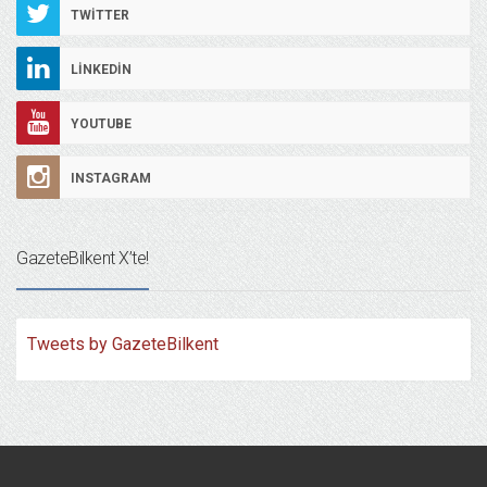
TWITTER
LINKEDIN
YOUTUBE
INSTAGRAM
GazeteBilkent X’te!
Tweets by GazeteBilkent