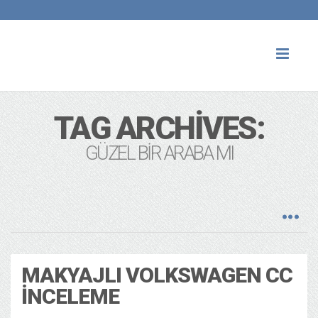
Toggl
naviga
TAG ARCHIVES:
GÜZEL BIR ARABA MI
MAKYAJLI VOLKSWAGEN CC
İNCELEME