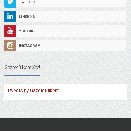
TWITTER
LINKEDIN
YOUTUBE
INSTAGRAM
GazeteBilkent X’te!
Tweets by GazeteBilkent