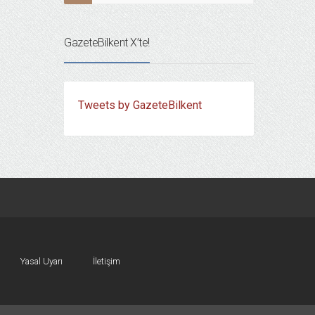
GazeteBilkent X’te!
Tweets by GazeteBilkent
Yasal Uyarı
İletişim