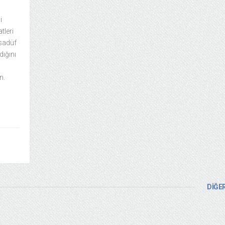
i
tleri
esadüf
dığını
n.
DİĞER