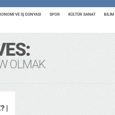
KONOMI VE İŞ DÜNYASI
SPOR
KÜLTÜR SANAT
BILIM
VES:
W OLMAK
? |