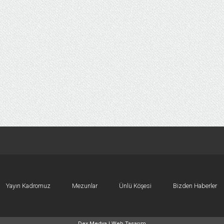
Yayın Kadromuz
Mezunlar
Ünlü Köşesi
Bizden Haberler
Dex Medya |
Web Tasarım