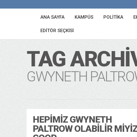
ANA SAYFA
KAMPÜS
POLITIKA
E
EDITÖR SEÇKISI
TAG ARCHI
GWYNETH PALTRO
HEPIMIZ GWYNETH
PALTROW OLABILIR MIYIZ