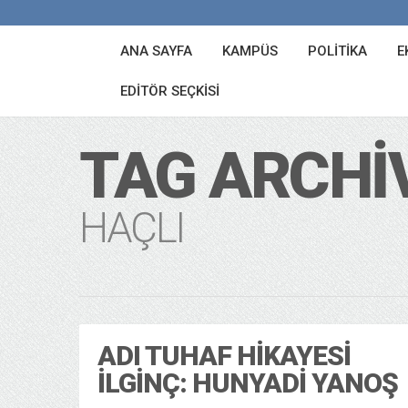
ANA SAYFA
KAMPÜS
POLITIKA
E
EDITÖR SEÇKISI
TAG ARCHI
HAÇLI
ADI TUHAF HIKAYESI
İLGINÇ: HUNYADI YANOŞ