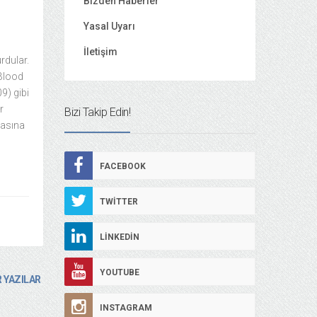
Bizden Haberler
Yasal Uyarı
İletişim
rdular.
 Blood
9) gibi
r
Bizi Takip Edin!
masına
FACEBOOK
TWITTER
LINKEDIN
YOUTUBE
 YAZILAR
INSTAGRAM