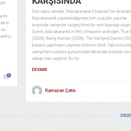
KARŞISINDA
iyle
Son sekiz senedir, “Alacakaranlık Efsanesi”nin ilk kitabı
arihi
Alacakaranlık yayınlandığından beri, popüler yayınlar
ak ki
arasında vampirler vazgeçilmez bir esin kaynağı oluştu
e su
Öyle ki, Alacakaranlık’ın film olmasının ardından, True
anlı’yı
(2008), Being Human (2008), The Vampire Diaries (200
başarılı yapımların yayınları birbirini izledi. Tabii ki bunla
vampirlerin sadece günümüzde tekrardan popüler ol
sebep olan şeylerdi. Bu tür
DEVAMI
2
Ramazan Çetin
DİĞER