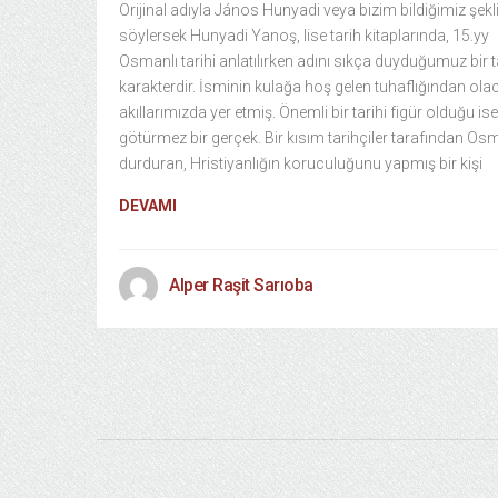
Orijinal adıyla János Hunyadi veya bizim bildiğimiz şekl
söylersek Hunyadi Yanoş, lise tarih kitaplarında, 15.yy
Osmanlı tarihi anlatılırken adını sıkça duyduğumuz bir t
karakterdir. İsminin kulağa hoş gelen tuhaflığından olac
akıllarımızda yer etmiş. Önemli bir tarihi figür olduğu is
götürmez bir gerçek. Bir kısım tarihçiler tarafından Osm
durduran, Hristiyanlığın koruculuğunu yapmış bir kişi
DEVAMI
Alper Raşit Sarıoba