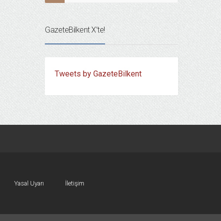
GazeteBilkent X’te!
Tweets by GazeteBilkent
Yasal Uyarı
İletişim