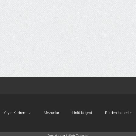
Yayın Kadromuz
Mezunlar
Ünlü Köşesi
Bizden Haberler
Dex Medya |
Web Tasarım