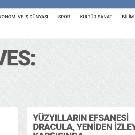
KONOMI VE İŞ DÜNYASI
SPOR
KÜLTÜR SANAT
BILIM
VES:
YÜZYILLARIN EFSANESI
DRACULA, YENIDEN İZLEY