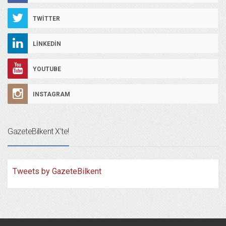
TWITTER
LINKEDIN
YOUTUBE
INSTAGRAM
GazeteBilkent X’te!
Tweets by GazeteBilkent