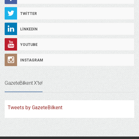
TWITTER
LINKEDIN
YOUTUBE
INSTAGRAM
GazeteBilkent X’te!
Tweets by GazeteBilkent