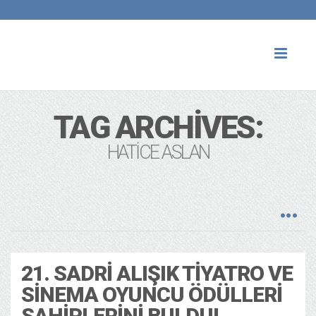
Toggl
naviga
TAG ARCHIVES:
HATICE ASLAN
21. SADRI ALIŞIK TIYATRO VE
SINEMA OYUNCU ÖDÜLLERI
SAHIPLERINI BULDU!