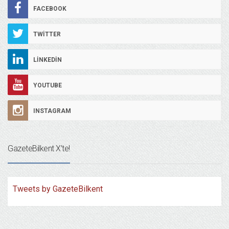
FACEBOOK
TWITTER
LINKEDIN
YOUTUBE
INSTAGRAM
GazeteBilkent X’te!
Tweets by GazeteBilkent