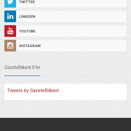
TWITTER
LINKEDIN
YOUTUBE
INSTAGRAM
GazeteBilkent X’te!
Tweets by GazeteBilkent