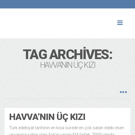
Toggl
naviga
TAG ARCHIVES:
HAVVA’NIN ÜÇ KIZI
HAVVA’NIN ÜÇ KIZI
Türk edebiyat tarihinin en kısa sürede en çok satan edebi eseri
unvanına sahip olan Aşk’ın yazarı Elif Şafak, 2009 yılında