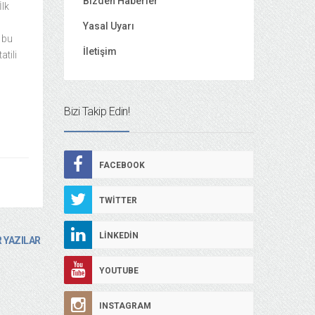
Bizden Haberler
İlk
Yasal Uyarı
 bu
İletişim
tili
Bizi Takip Edin!
FACEBOOK
TWITTER
LINKEDIN
 YAZILAR
YOUTUBE
INSTAGRAM