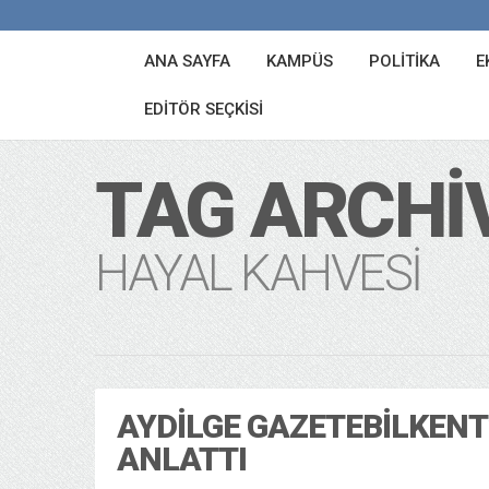
ANA SAYFA
KAMPÜS
POLITIKA
E
EDITÖR SEÇKISI
TAG ARCHI
HAYAL KAHVESI
AYDILGE GAZETEBILKENT
ANLATTI