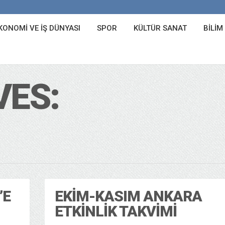
KONOMI VE İŞ DÜNYASI
SPOR
KÜLTÜR SANAT
BILIM
VES:
’E
EKIM-KASIM ANKARA
ETKINLIK TAKVIMI