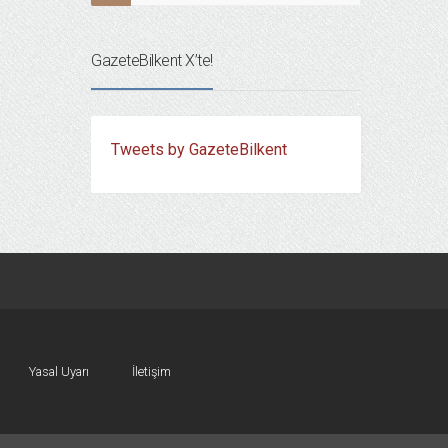
GazeteBilkent X’te!
Tweets by GazeteBilkent
Yasal Uyarı
İletişim