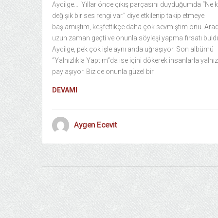
Aydilge… Yıllar önce çıkış parçasını duyduğumda “Ne 
değişik bir ses rengi var.” diye etkilenip takip etmeye
başlamıştım, keşfettikçe daha çok sevmiştim onu. Ara
uzun zaman geçti ve onunla söyleşi yapma fırsatı bul
Aydilge, pek çok işle aynı anda uğraşıyor. Son albümü
“Yalnızlıkla Yaptım”da ise içini dökerek insanlarla yalnızl
paylaşıyor. Biz de onunla güzel bir
DEVAMI
Aygen Ecevit