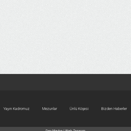
Yayın Kadromuz
Mezunlar
Ünlü Köşesi
Bizden Haberler
Dex Medya |
Web Tasarım