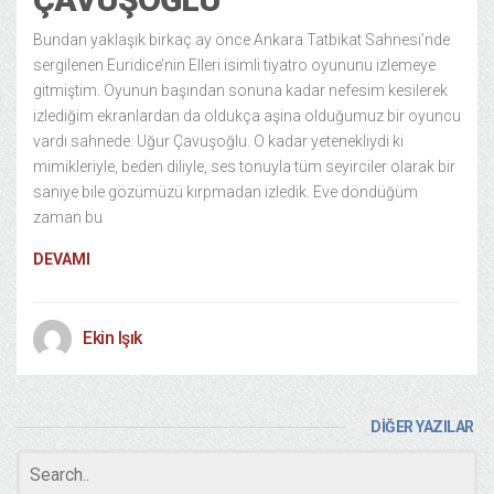
Bundan yaklaşık birkaç ay önce Ankara Tatbikat Sahnesi’nde
sergilenen Euridice’nin Elleri isimli tiyatro oyununu izlemeye
gitmiştim. Oyunun başından sonuna kadar nefesim kesilerek
izlediğim ekranlardan da oldukça aşina olduğumuz bir oyuncu
vardı sahnede. Uğur Çavuşoğlu. O kadar yetenekliydi ki
mimikleriyle, beden diliyle, ses tonuyla tüm seyirciler olarak bir
saniye bile gözümüzü kırpmadan izledik. Eve döndüğüm
zaman bu
DEVAMI
Ekin Işık
DİĞER YAZILAR