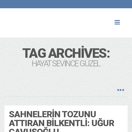
Toggl
naviga
TAG ARCHIVES:
HAYAT SEVINCE GÜZEL
SAHNELERIN TOZUNU
ATTIRAN BILKENTLI: UĞUR
ÇAVUŞOĞLU