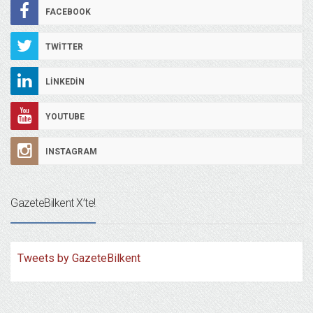
FACEBOOK
TWITTER
LINKEDIN
YOUTUBE
INSTAGRAM
GazeteBilkent X’te!
Tweets by GazeteBilkent