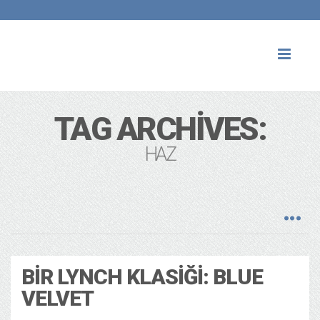
Toggl
naviga
TAG ARCHIVES:
HAZ
BIR LYNCH KLASIĞI: BLUE
VELVET