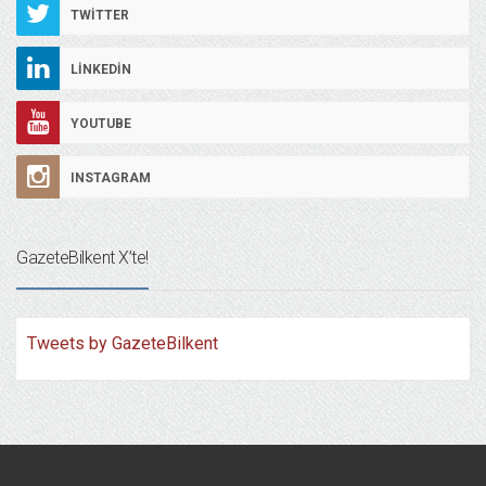
TWITTER
LINKEDIN
YOUTUBE
INSTAGRAM
GazeteBilkent X’te!
Tweets by GazeteBilkent