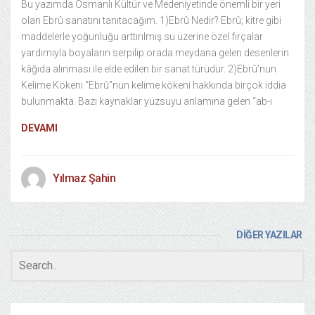
Bu yazımda Osmanlı Kültür ve Medeniyetinde önemli bir yeri
olan Ebrû sanatını tanıtacağım. 1)Ebrû Nedir? Ebrû; kitre gibi
maddelerle yoğunluğu arttırılmış su üzerine özel fırçalar
yardımıyla boyaların serpilip orada meydana gelen desenlerin
kâğıda alınması ile elde edilen bir sanat türüdür. 2)Ebrû’nun
Kelime Kökeni “Ebrû”nun kelime kökeni hakkında birçok iddia
bulunmakta. Bazı kaynaklar yüzsuyu anlamına gelen “ab-ı
DEVAMI
Yılmaz Şahin
DİĞER YAZILAR