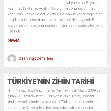
-Yahya Kemal Beyatlı- 1
Kasım 2013 Ahmed Agâh’ın 55. ölüm yıldönümü. Ahmed
Agâh, yani Yahya Kemal Beyatlı. Bir okyanus kadar engin olan
büyük şair için nice kitaplar yazıldı nice sözler söylendi. Bu
yazıda ise ölüm yıldönümünde andığım şairin sadece tek yönü
üzerinde
DEVAMI
Ozan Yiğit Demirbaş
TÜRKIYE’NIN ZIHIN TARIHI
Hilmi Yavuz Hoca’mızın Timaş Yayınevi’nden Mayıs 2009’da
çıkan 216 sayfalık kitabı, Türkiye’nin Zihin Traihi, Osmanlı
kimliği ve kültüründen yola çıkarak Türkiye’nin zihin tarihini;
dönemin aydın ve entelektüellerini, edebiyatı, saray ve kent