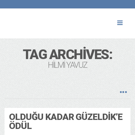
Toggl
naviga
TAG ARCHIVES:
HILMI YAVUZ
OLDUĞU KADAR GÜZELDIK’E
ÖDÜL