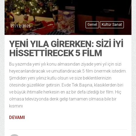
Genel
Kültür Sanat
27/12/2025
YENI YILA GIRERKEN: SIZI İYI
HISSETTIRECEK 5 FILM
Bu yazımda yeni yılı konu almasından ziyade yeni yıl için sizi
heyecanlandıracak ve umutlandıracak 5 film önermek istedim.
Şimdiden yeni yılınız kutlu olsun ve size beklentilerinizin
ötesinde güzellikler getirsin. Evde Tek Başına, klasiklerden biri
ve büyük ihtimalle herkesin en az bir defa izlediği bir film. Hiç
olmasa televizyonda denk gelip tamamen olmasa bile bir
kısmını
DEVAMI