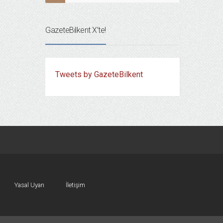
GazeteBilkent X’te!
Tweets by GazeteBilkent
Yasal Uyarı
İletişim