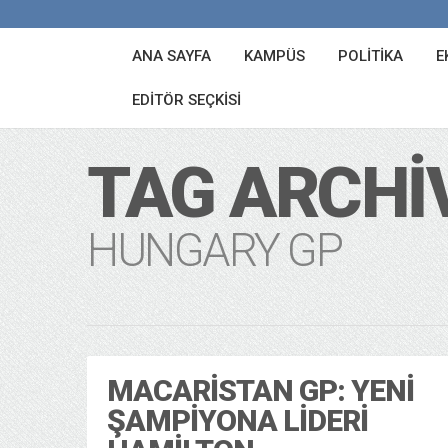
ANA SAYFA
KAMPÜS
POLITIKA
E
EDITÖR SEÇKISI
TAG ARCHI
HUNGARY GP
MACARISTAN GP: YENI
ŞAMPIYONA LIDERI