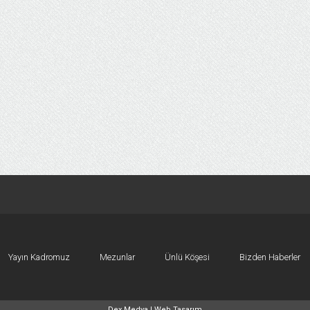
Yayın Kadromuz
Mezunlar
Ünlü Köşesi
Bizden Haberler
Dex Medya |
Web Tasarım