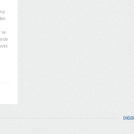
ışı
den
 ile
ünde
evkli
DİĞER