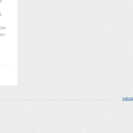
da
ı.
olan
tin
DİĞER