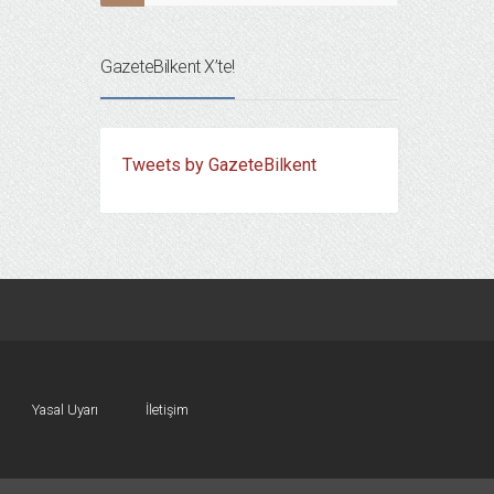
GazeteBilkent X’te!
Tweets by GazeteBilkent
Yasal Uyarı
İletişim