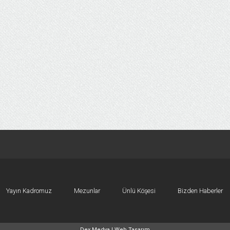
Yayın Kadromuz
Mezunlar
Ünlü Köşesi
Bizden Haberler
Dex Medya |
Web Tasarım