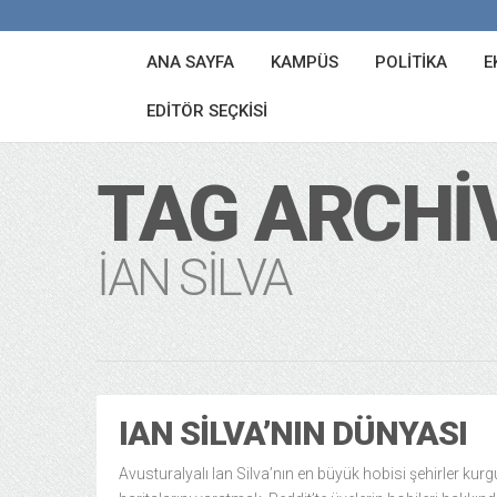
ANA SAYFA
KAMPÜS
POLITIKA
E
EDITÖR SEÇKISI
TAG ARCHI
IAN SILVA
IAN SILVA’NIN DÜNYASI
Avusturalyalı Ian Silva’nın en büyük hobisi şehirler kurg