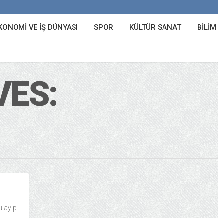
KONOMI VE İŞ DÜNYASI
SPOR
KÜLTÜR SANAT
BILIM
VES:
ulayıp