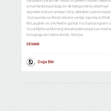
haritalarını yaratmak. Reddit’te üyelerin hobileri hakkın
yorumlarda bulunduğu bir alt kategoride bu alışılmışın
dışındaki hobisini anlatan Silva, dikkatleri üzerine toplad
Sonrasında ise Wired sitesine verdiği röportaj ile Rhett
McLaughlin ve Link Neal’ın günlük YouTube programı 
Good Mythical Morning’de bahsedilmesiyle tüm interne
konuştuğu biri haline döndü. Silva’ya
DEVAMI
Doğa Bilir