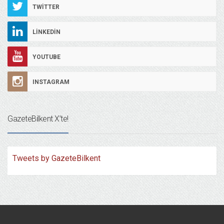
TWITTER
LINKEDIN
YOUTUBE
INSTAGRAM
GazeteBilkent X’te!
Tweets by GazeteBilkent