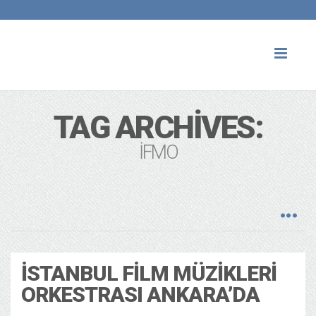
Toggl
naviga
TAG ARCHIVES:
İFMO
İSTANBUL FILM MÜZIKLERI
ORKESTRASI ANKARA’DA