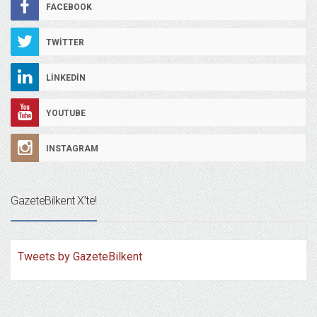
FACEBOOK
TWITTER
LINKEDIN
YOUTUBE
INSTAGRAM
GazeteBilkent X’te!
Tweets by GazeteBilkent