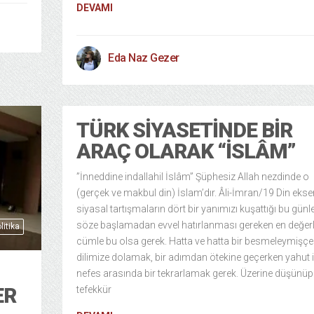
DEVAMI
Eda Naz Gezer
TÜRK SIYASETINDE BIR
ARAÇ OLARAK “İSLÂM”
”İnneddine indallahil İslâm” Şüphesiz Allah nezdinde o
(gerçek ve makbul din) İslam’dır. Âli-İmran/19 Din eksen
siyasal tartışmaların dört bir yanımızı kuşattığı bu günl
söze başlamadan evvel hatırlanması gereken en değerl
litika
cümle bu olsa gerek. Hatta ve hatta bir besmeleymişçe
dilimize dolamak, bir adımdan ötekine geçerken yahut i
nefes arasında bir tekrarlamak gerek. Üzerine düşünüp
ER
tefekkür