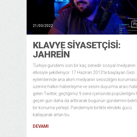
Po
21/03/2022
KLAVYE SIYASETÇISI:
JAHREIN
Türkiye gündemi son bir kaç senedir sosyal medyanın
etkisiyle şekilleniyor. 17 Haziran 2013’te başlayan Gezi
eylemlerinde ana akım medyanın sessizliğini koruması
üzerine halkın haberleşme ve sesini duyurma aracı hali
gelen Twitter, geçtiğimiz 9 sene içerisinde popülerliğini 
geçen gün daha da arttırarak bugünün gündemini belir
bir konuma yerleşti. Pandemiyle birlikte elindeki gücü
katlayarak artan bu
DEVAMI