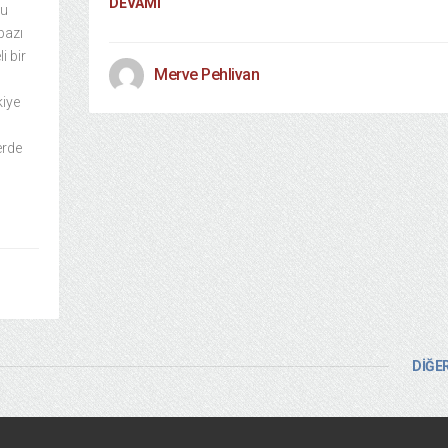
DEVAMI
bu
bazı
i bir
Merve Pehlivan
kiye
erde
DİĞER