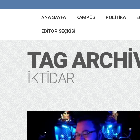
ANA SAYFA
KAMPÜS
POLITIKA
E
EDITÖR SEÇKISI
TAG ARCHI
IKTIDAR