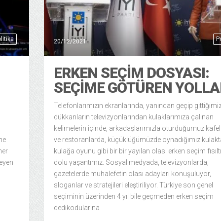
litika
Po
20/12/2021
ERKEN SEÇİM DOSYASI:
SEÇİME GÖTÜREN YOLLA
Telefonlarımızın ekranlarında, yanından geçip gittiğimi
dükkanların televizyonlarından kulaklarımıza çalınan
kelimelerin içinde, arkadaşlarımızla oturduğumuz kafe
ne
ve restoranlarda, küçüklüğümüzde oynadığımız kulak
her
kulağa oyunu gibi bir bir yayılan olası erken seçim fısılt
leyen
dolu yaşantımız. Sosyal medyada, televizyonlarda,
gazetelerde muhalefetin olası adayları konuşuluyor,
sloganlar ve stratejileri eleştiriliyor. Türkiye son genel
seçiminin üzerinden 4 yıl bile geçmeden erken seçim
dedikodularına