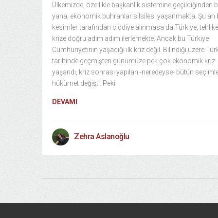
Ülkemizde, özellikle başkanlık sistemine geçildiğinden 
yana, ekonomik buhranlar silsilesi yaşanmakta. Şu an 
kesimler tarafından ciddiye alınmasa da Türkiye, tehlikel
krize doğru adım adım ilerlemekte. Ancak bu Türkiye
Cumhuriyetinin yaşadığı ilk kriz değil. Bilindiği üzere Tür
tarihinde geçmişten günümüze pek çok ekonomik kriz
yaşandı, kriz sonrası yapılan -neredeyse- bütün seçiml
hükümet değişti. Peki
DEVAMI
Zehra Aslanoğlu