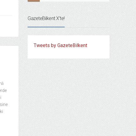
GazeteBilkent X’te!
Tweets by GazeteBilkent
li
erde
i
sine
ki