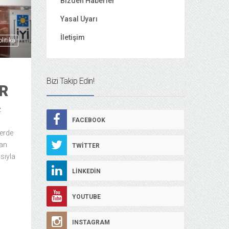
Bizden Haberler
Yasal Uyarı
İletişim
litika
Bizi Takip Edin!
R
z
FACEBOOK
lerde
tan
TWITTER
ısıyla
LINKEDIN
YOUTUBE
INSTAGRAM