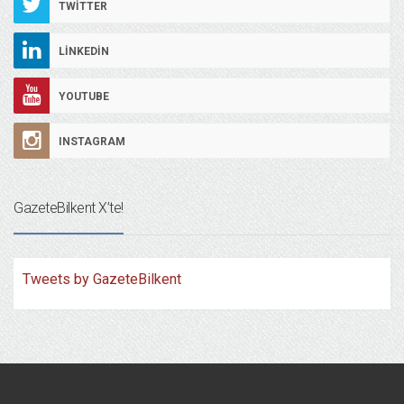
TWITTER
LINKEDIN
YOUTUBE
INSTAGRAM
GazeteBilkent X’te!
Tweets by GazeteBilkent