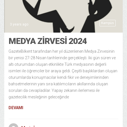
Kampüs
3 years ago
MEDYA ZİRVESİ 2024
GazeteBilkent tarafından her yıl düzenlenen Medya Zirvesinin
bir yenisi 27-28 Nisan tarihlerinde gerçekleşti. İki gün süren ve
altı oturumdan oluşan etkinlikte Türk medyasının değerli
isimleri ile öğrenciler bir araya geldi. Çeşitli başlıklardan oluşan
oturumlarda konuşmacılar kendi fikir ve deneyimlerinden
bahsetmelerinin yanı sıra katılımcıların akıllarında oluşan
soruları da cevapladılar. Yapay zekanın ilerlemesi ile
gazetecilik mesleğinin geleceğinde
DEVAMI