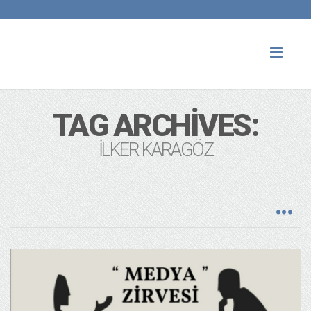
Toggl
naviga
TAG ARCHIVES:
İLKER KARAGÖZ