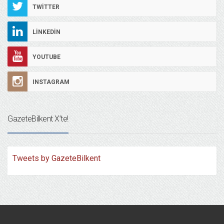
TWITTER
LINKEDIN
YOUTUBE
INSTAGRAM
GazeteBilkent X’te!
Tweets by GazeteBilkent