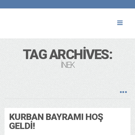
Toggl
naviga
TAG ARCHIVES:
INEK
KURBAN BAYRAMI HOŞ
GELDI!