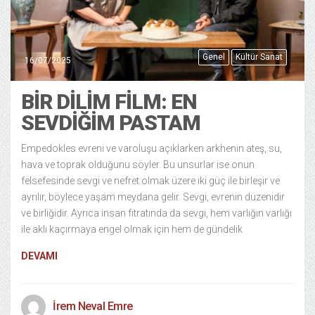
Genel
Kültür Sanat
16/07/2025
BIR DILIM FILM: EN
SEVDIĞIM PASTAM
Empedokles evreni ve varoluşu açıklarken arkhenin ateş, su,
hava ve toprak olduğunu söyler. Bu unsurlar ise onun
felsefesinde sevgi ve nefret olmak üzere iki güç ile birleşir ve
ayrılır, böylece yaşam meydana gelir. Sevgi, evrenin düzenidir
ve birliğidir. Ayrıca insan fıtratında da sevgi, hem varlığın varlığı
ile aklı kaçırmaya engel olmak için hem de gündelik
DEVAMI
İrem Neval Emre