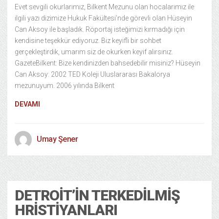
Evet sevgili okurlarımız, Bilkent Mezunu olan hocalarımız ile
ilgili yazı dizimize Hukuk Fakültesi’nde görevli olan Hüseyin
Can Aksoy ile başladık. Röportaj isteğimizi kırmadığı için
kendisine teşekkür ediyoruz. Biz keyifli bir sohbet
gerçekleştirdik, umarım siz de okurken keyif alırsınız.
GazeteBilkent: Bize kendinizden bahsedebilir misiniz? Hüseyin
Can Aksoy: 2002 TED Koleji Uluslararası Bakalorya
mezunuyum. 2006 yılında Bilkent
DEVAMI
Umay Şener
Kültür Sanat
22/12/2013
DETROIT’IN TERKEDILMIŞ
HRISTIYANLARI