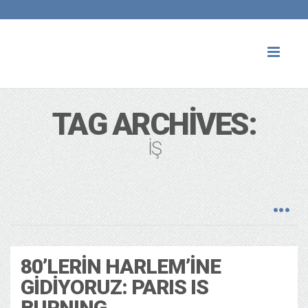
Toggl
naviga
TAG ARCHIVES:
IŞ
80’LERIN HARLEM’INE
GIDIYORUZ: PARIS IS
BURNING