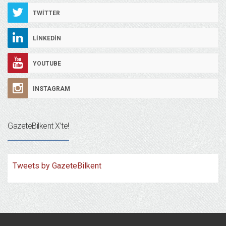
TWITTER
LINKEDIN
YOUTUBE
INSTAGRAM
GazeteBilkent X’te!
Tweets by GazeteBilkent