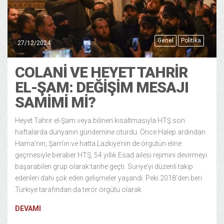
Genel
Politika
27/12/2024
COLANI VE HEYET TAHRIR
EL-ŞAM: DEĞIŞIM MESAJI
SAMIMI MI?
Heyet Tahrir el-Şam veya bilinen kısaltmasıyla HTŞ son
haftalarda dünyanın gündemine oturdu. Önce Halep ardından
Hama’nın, Şam’ın ve hatta Lazkiye’nin de örgütün eline
geçmesiyle beraber HTŞ, 54 yıllık Esad ailesi rejimini devirmeyi
başarabilen grup olarak tarihe geçti. Suriye’yi düzenli takip
edenleri dahi şok eden gelişmeler yaşandı. Peki 2018’den beri
Türkiye tarafından da terör örgütü olarak
DEVAMI