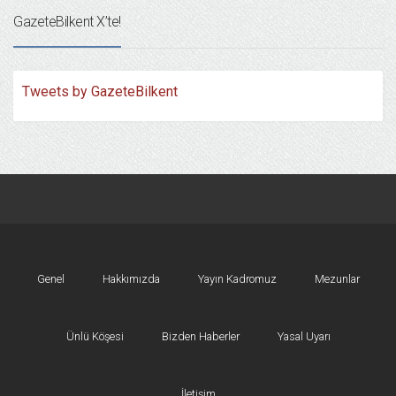
GazeteBilkent X’te!
Tweets by GazeteBilkent
Genel
Hakkımızda
Yayın Kadromuz
Mezunlar
Ünlü Köşesi
Bizden Haberler
Yasal Uyarı
İletişim