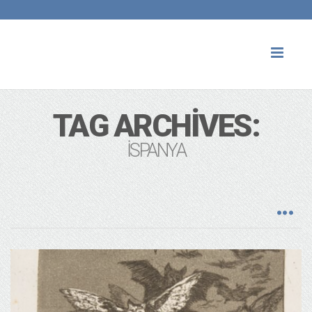
Toggl
naviga
TAG ARCHIVES:
İSPANYA