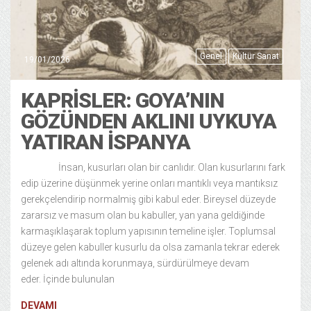
Genel
Kültür Sanat
19/01/2026
KAPRISLER: GOYA’NIN
GÖZÜNDEN AKLINI UYKUYA
YATIRAN İSPANYA
İnsan, kusurları olan bir canlıdır. Olan kusurlarını fark
edip üzerine düşünmek yerine onları mantıklı veya mantıksız
gerekçelendirip normalmiş gibi kabul eder. Bireysel düzeyde
zararsız ve masum olan bu kabuller, yan yana geldiğinde
karmaşıklaşarak toplum yapısının temeline işler. Toplumsal
düzeye gelen kabuller kusurlu da olsa zamanla tekrar ederek
gelenek adı altında korunmaya, sürdürülmeye devam
eder. İçinde bulunulan
DEVAMI