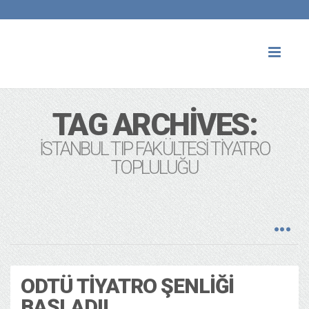
Toggl
naviga
TAG ARCHIVES:
İSTANBUL TIP FAKÜLTESI TIYATRO
TOPLULUĞU
ODTÜ TIYATRO ŞENLIĞI
BAŞLADI!