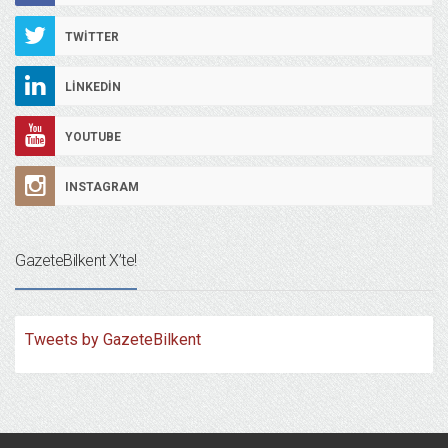
TWITTER
LINKEDIN
YOUTUBE
INSTAGRAM
GazeteBilkent X’te!
Tweets by GazeteBilkent