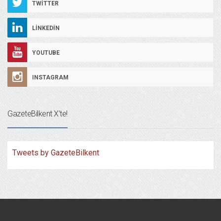
TWITTER
LINKEDIN
YOUTUBE
INSTAGRAM
GazeteBilkent X’te!
Tweets by GazeteBilkent