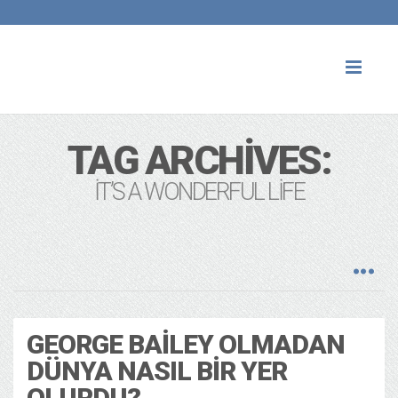
Toggl
naviga
TAG ARCHIVES:
IT’S A WONDERFUL LIFE
GEORGE BAILEY OLMADAN
DÜNYA NASIL BIR YER
OLURDU?