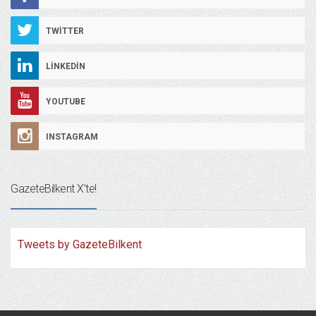
TWITTER
LINKEDIN
YOUTUBE
INSTAGRAM
GazeteBilkent X’te!
Tweets by GazeteBilkent