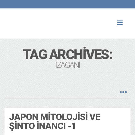
Toggl
naviga
TAG ARCHIVES:
IZAGANI
JAPON MITOLOJISI VE
ŞINTO İNANCI -1