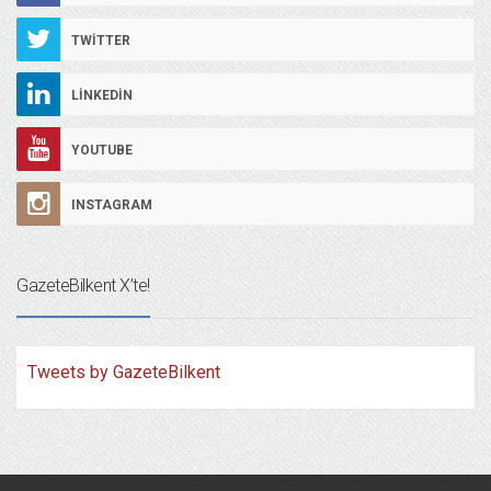
TWITTER
LINKEDIN
YOUTUBE
INSTAGRAM
GazeteBilkent X’te!
Tweets by GazeteBilkent