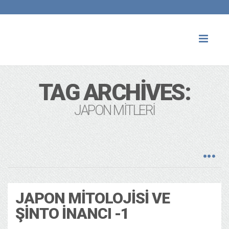
Toggl
naviga
TAG ARCHIVES:
JAPON MITLERI
JAPON MITOLOJISI VE
ŞINTO İNANCI -1