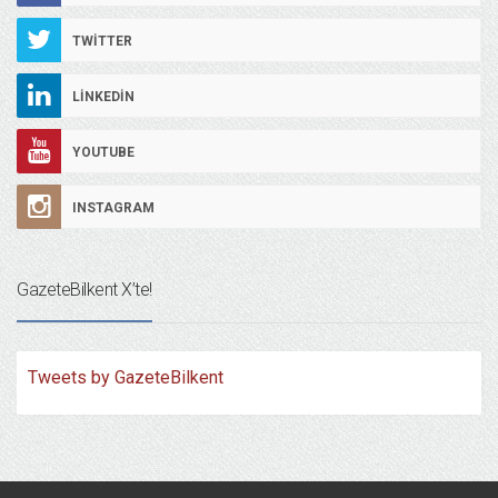
TWITTER
LINKEDIN
YOUTUBE
INSTAGRAM
GazeteBilkent X’te!
Tweets by GazeteBilkent