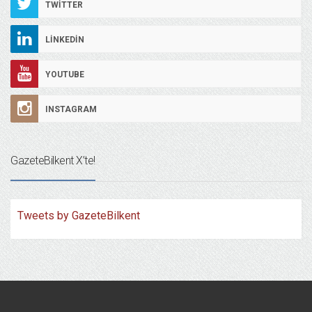
TWITTER
LINKEDIN
YOUTUBE
INSTAGRAM
GazeteBilkent X’te!
Tweets by GazeteBilkent