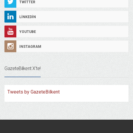
TWITTER
LINKEDIN
YOUTUBE
INSTAGRAM
GazeteBilkent X’te!
Tweets by GazeteBilkent