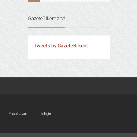
GazeteBilkent X’te!
Tweets by GazeteBilkent
Yasal Uyarı
İletişim