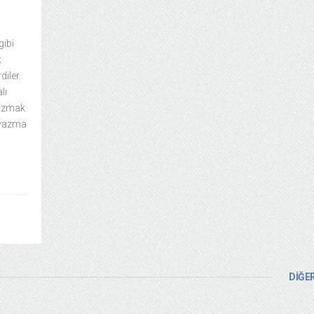
gibi
k
diler.
lı
 yazmak
n yazma
DİĞER