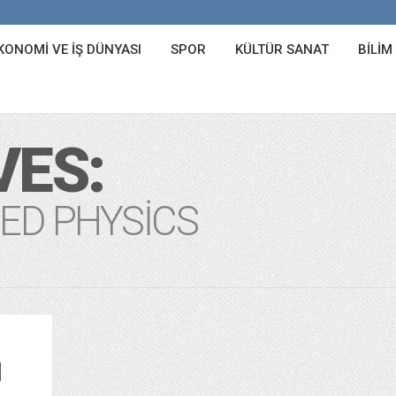
KONOMI VE İŞ DÜNYASI
SPOR
KÜLTÜR SANAT
BILIM
VES:
ED PHYSICS
N