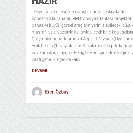
HAZIR
Tokyo Üniversitesi’nden araştırmacılar, eski e-kağıt
konseptini kullanarak, elektronik yazı tahtası, projektör 
pahalı ve büyük görsel araçların yerini alabilecek, düşü
masraflı ve el yazısıyla kullanılabilecek bir e-kağıt geliştir
Çalışmalarını ise Journal of Applied Physics (Uygulama
Fizik Dergisi)’te yayınladılar. Klasik mürekkep ile kağıt
ve okumak için uygun. E-kağıt teknolojisinde e-kağıdı
vasfı genellikle geride kaldı.
DEVAMI
Eren Özbay