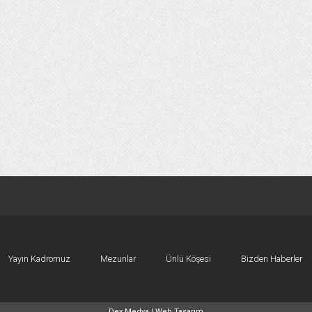
Yayın Kadromuz
Mezunlar
Ünlü Köşesi
Bizden Haberler
Dex Medya |
Web Tasarım