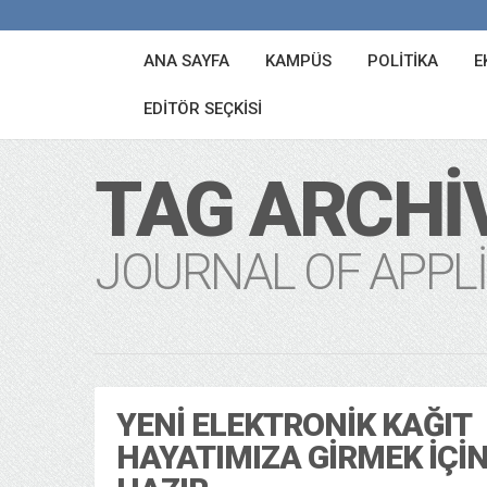
ANA SAYFA
KAMPÜS
POLITIKA
E
EDITÖR SEÇKISI
TAG ARCHI
JOURNAL OF APPLI
YENI ELEKTRONIK KAĞIT
HAYATIMIZA GIRMEK İÇI