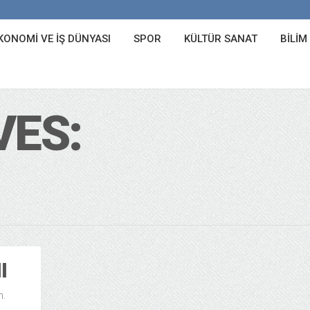
KONOMI VE İŞ DÜNYASI
SPOR
KÜLTÜR SANAT
BILIM
VES:
I
n.