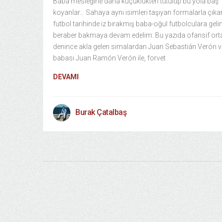
Baba mesleğine daha küçüklükten tutulup bu yola baş
koyanlar… Sahaya aynı isimleri taşıyan formalarla çıka
futbol tarihinde iz bırakmış baba-oğul futbolculara geli
beraber bakmaya devam edelim. Bu yazıda ofansif ort
denince akla gelen simalardan Juan Sebastián Verón v
babası Juan Ramón Verón ile, forvet
DEVAMI
Burak Çatalbaş