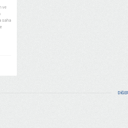
n ve
n
a saha
e
DİĞER