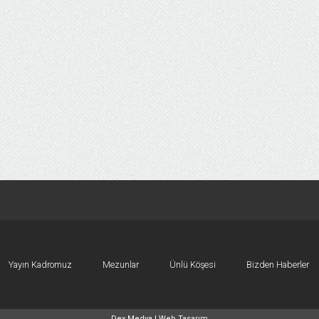
Yayın Kadromuz
Mezunlar
Ünlü Köşesi
Bizden Haberler
Dex Medya |
Web Tasarım