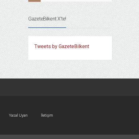
GazeteBilkent X’te!
Tweets by GazeteBilkent
Yasal Uyarı
İletişim