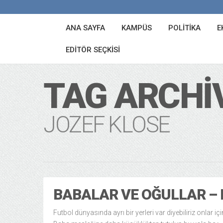
ANA SAYFA
KAMPÜS
POLITIKA
E
EDITÖR SEÇKISI
TAG ARCHI
JOZEF KLOSE
BABALAR VE OĞULLAR – I
Futbol dünyasında ayrı bir yerleri var diyebiliriz onlar içi