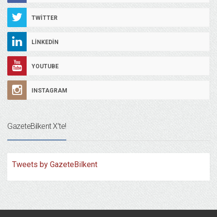
TWITTER
LINKEDIN
YOUTUBE
INSTAGRAM
GazeteBilkent X’te!
Tweets by GazeteBilkent