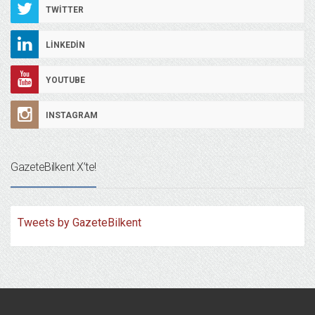
TWITTER
LINKEDIN
YOUTUBE
INSTAGRAM
GazeteBilkent X’te!
Tweets by GazeteBilkent