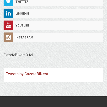
TWITTER
LINKEDIN
YOUTUBE
INSTAGRAM
GazeteBilkent X’te!
Tweets by GazeteBilkent