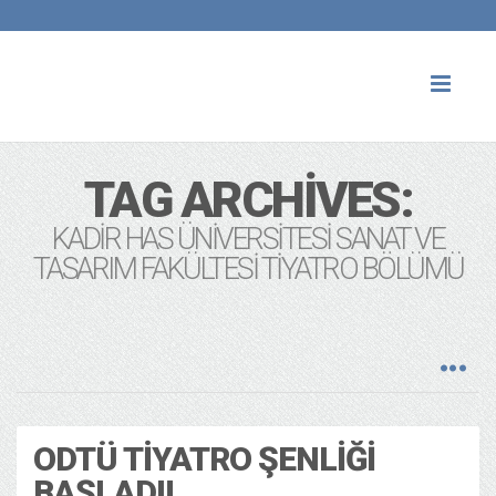
Toggl
naviga
TAG ARCHIVES:
KADIR HAS ÜNIVERSITESI SANAT VE
TASARIM FAKÜLTESI TIYATRO BÖLÜMÜ
ODTÜ TIYATRO ŞENLIĞI
BAŞLADI!