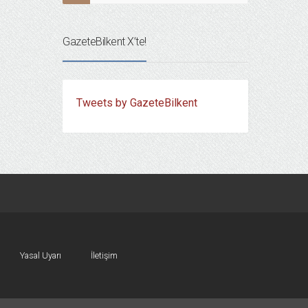
GazeteBilkent X’te!
Tweets by GazeteBilkent
Yasal Uyarı
İletişim