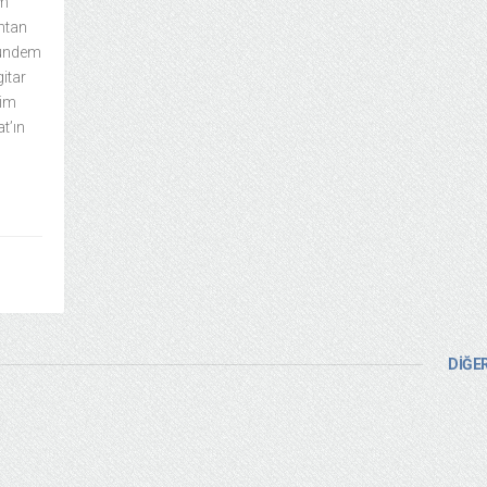
em
htan
 gündem
itar
sim
t’ın
DİĞER