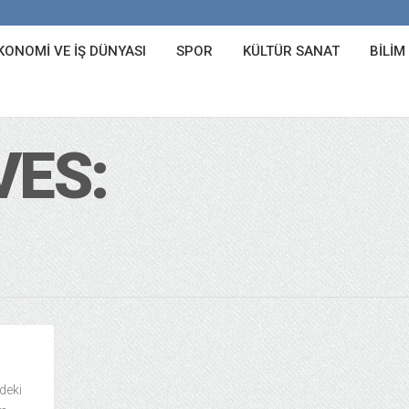
KONOMI VE İŞ DÜNYASI
SPOR
KÜLTÜR SANAT
BILIM
VES:
deki