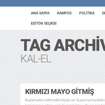
ANA SAYFA
KAMPÜS
POLITIKA
E
EDITÖR SEÇKISI
TAG ARCHI
KAL-EL
KIRMIZI MAYO GITMIŞ
Başlamadan belirtmekte fayda var: Superman kıyafetin