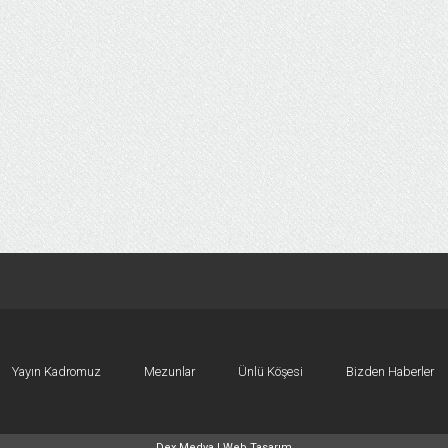
Yayın Kadromuz
Mezunlar
Ünlü Köşesi
Bizden Haberler
Dex Medya |
Web Tasarım