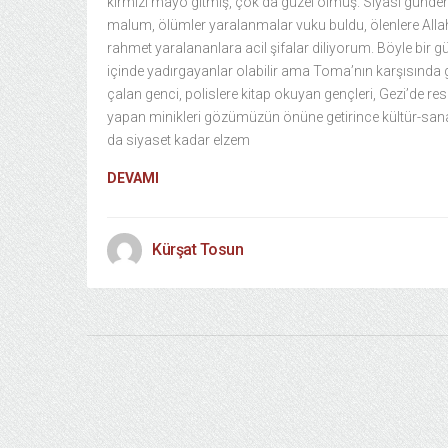
kırmızı mayo gitmiş, çok da güzel olmuş. Siyasi günd
malum, ölümler yaralanmalar vuku buldu, ölenlere Alla
rahmet yaralananlara acil şifalar diliyorum. Böyle bir
içinde yadırgayanlar olabilir ama Toma’nın karşısında g
çalan genci, polislere kitap okuyan gençleri, Gezi’de re
yapan minikleri gözümüzün önüne getirince kültür-sana
da siyaset kadar elzem
DEVAMI
Kürşat Tosun