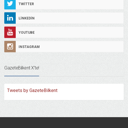
TWITTER
LINKEDIN
YOUTUBE
INSTAGRAM
GazeteBilkent X’te!
Tweets by GazeteBilkent