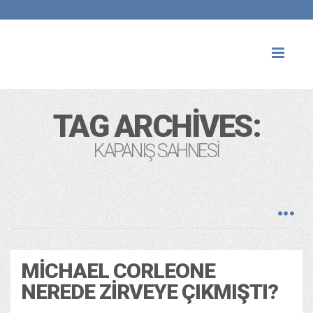
Toggl
naviga
TAG ARCHIVES:
KAPANIŞ SAHNESI
MICHAEL CORLEONE
NEREDE ZIRVEYE ÇIKMIŞTI?