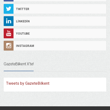
TWITTER
LINKEDIN
YOUTUBE
INSTAGRAM
GazeteBilkent X’te!
Tweets by GazeteBilkent