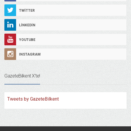
TWITTER
LINKEDIN
YOUTUBE
INSTAGRAM
GazeteBilkent X’te!
Tweets by GazeteBilkent