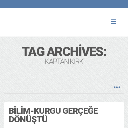
Toggl
naviga
TAG ARCHIVES:
KAPTAN KIRK
BILIM-KURGU GERÇEĞE
DÖNÜŞTÜ