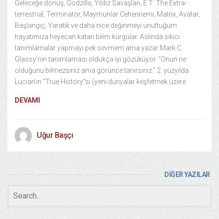
Geleceğe dönüş, Godzilla, Yıldız Savaşları, E.T: The Extra-
terrestrial, Terminatör, Maymunlar Cehennemi, Matrix, Avatar,
Başlangıç, Yaratık ve daha nice değinmeyi unuttuğum
hayatımıza heyecan katan bilim kurgular. Aslında sıkıcı
tanımlamalar yapmayı pek sevmem ama yazar Mark C.
Glassy’nin tanımlaması oldukça iyi gözüküyor. “Onun ne
olduğunu bilmezsiniz ama görünce tanırsınız.” 2. yüzyılda
Lucian’ın “True History”si (yeni dünyalar keşfetmek üzere
DEVAMI
Uğur Başçı
DİĞER YAZILAR