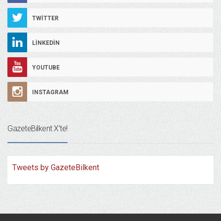
TWITTER
LINKEDIN
YOUTUBE
INSTAGRAM
GazeteBilkent X’te!
Tweets by GazeteBilkent