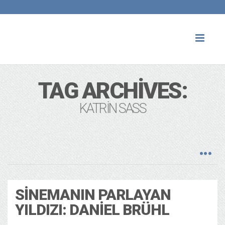
Toggl
naviga
TAG ARCHIVES:
KATRIN SASS
SINEMANIN PARLAYAN
YILDIZI: DANIEL BRÜHL