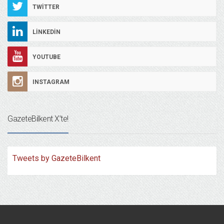
TWITTER
LINKEDIN
YOUTUBE
INSTAGRAM
GazeteBilkent X’te!
Tweets by GazeteBilkent