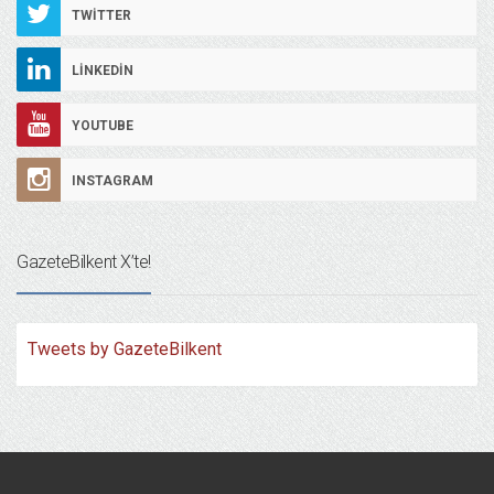
TWITTER
LINKEDIN
YOUTUBE
INSTAGRAM
GazeteBilkent X’te!
Tweets by GazeteBilkent